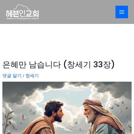
콘
Post
MAI
텐
navigation
MEN
츠
로
건
너
뛰
기
은혜만 남습니다 (창세기 33장)
댓글 달기
/
창세기