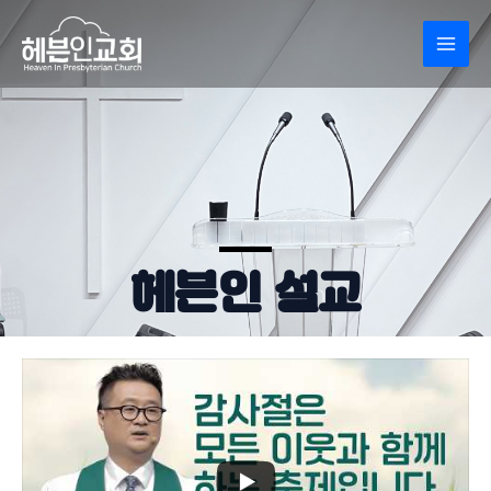
콘
MAI
텐
MEN
츠
로
건
너
뛰
기
헤븐인 설교