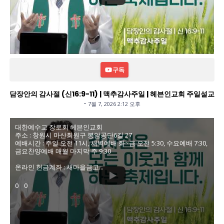
구독
담장안의 감사절 (신16:9-11) | 맥추감사주일 | 헤븐인교회 주일설교
7월 7, 2026 2:12 오후
대한예수교 장로회 헤븐인교회
주소 : 창원시 마산회원구 봉암공단6길 27
예배시간 : 주일 오전 11시, 새벽예배 화~금 오전 5:30, 수요예배 7:30,
금요찬양예배 매월 마지막 주 9:30
온라인 헌금계좌 : 새마을금고
...
0
0