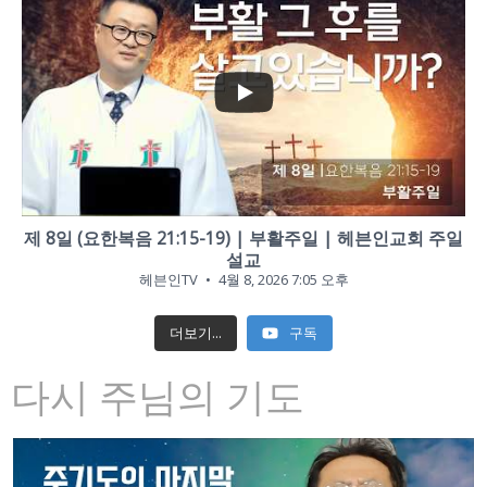
...
1
0
제 8일 (요한복음 21:15-19) | 부활주일 | 헤븐인교회 주일
설교
헤븐인TV
4월 8, 2026 7:05 오후
더보기...
구독
다시 주님의 기도
Qy
ZUT0FHbDhXdEJSQWZhNmFpTURJUTNjNDh5VC5EMEEwRUY5M0RDRTU3NDJC
YouTube Video UEw3VTF0NTZUT