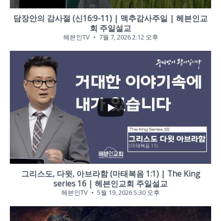
담장안의 감사절 (신16:9-11) | 맥추감사주일 | 헤븐인교
회 주일설교
헤븐인TV
7월 7, 2026 2:12 오후
...
1
0
그리스도, 다윗, 아브라함 (마태복음 1:1) | The King
series 16 | 헤븐인교회 주일설교
헤븐인TV
5월 19, 2026 5:30 오후