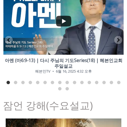
...
3
0
아멘 (마6:9-13) | 다시 주님의 기도Series(18) | 헤븐인교회
나
주일설교
헤븐인TV
6월 16, 2025 4:32 오후
잠언 강해(수요설교)
E1mQkdfdk1PYS45NDk1REZENzhEMzU5MDQz
YouTube Video UEw3VTF0NTZUT0FHbjhPUDBDVHMxZG1nNE1mQ