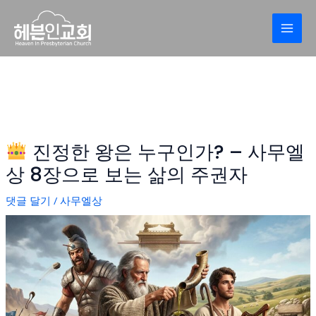
콘
Post
MAI
텐
navigation
MEN
츠
로
건
너
뛰
기
진정한 왕은 누구인가? – 사무엘
상 8장으로 보는 삶의 주권자
댓글 달기
/
사무엘상