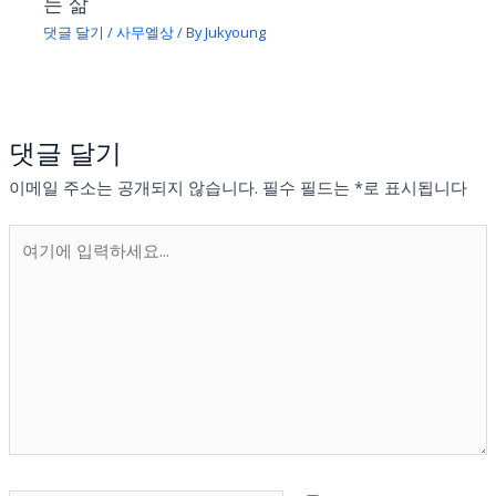
는 삶
댓글 달기
/
사무엘상
/ By
Jukyoung
댓글 달기
이메일 주소는 공개되지 않습니다.
필수 필드는
*
로 표시됩니다
여
기
에
입
력
하
세
요...