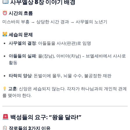
사무엘상 8장 이야기 배경
시간의 흐름
미스바의 부흥 → 상당한 시간 경과 → 사무엘의 노년기
세습의 문제
사무엘의 결정
: 아들들을 사사(판관)로 임명
아들들의 실패
: 욜(장남), 아비야(차남) – 브엘세바에서 사사로
활동
타락의 양상
: 돈벌이에 몰두, 뇌물 수수, 불공정한 재판
교훈
: 신앙은 세습되지 않는다. 각자가 하나님과의 개인적 관계
를 맺어야 한다.
백성들의 요구: “왕을 달라!”
장로들의 3가지 이유