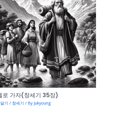
로 가자(창세기 35장)
 달기
/
창세기
/ By
Jukyoung