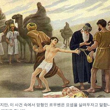
지만, 이 사건 속에서 맏형인 르우벤은 요셉을 살려두자고 말합