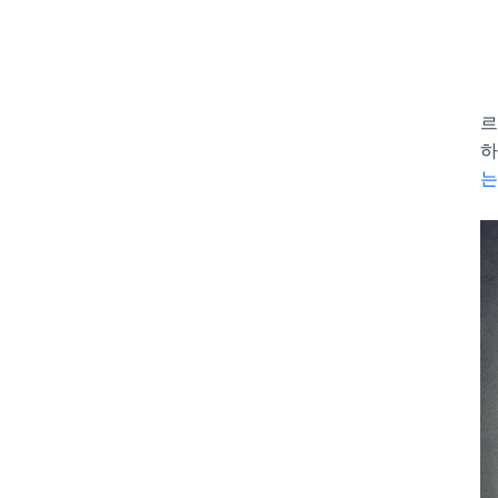
르
하
는