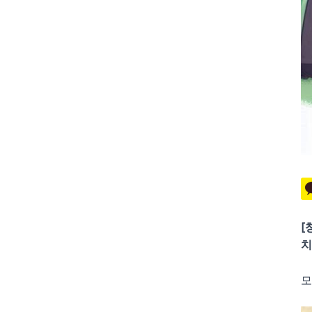
[
치
모