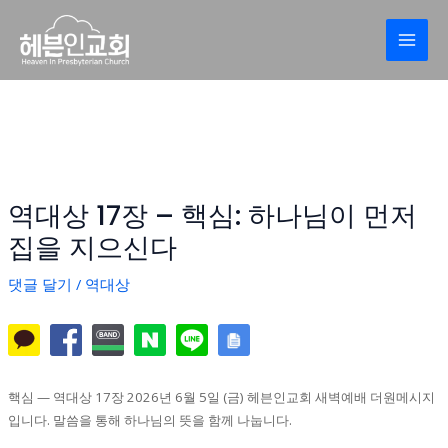
콘
Post
MAI
텐
navigation
MEN
츠
로
건
너
뛰
기
역대상 17장 – 핵심: 하나님이 먼저
집을 지으신다
댓글 달기
/
역대상
핵심 — 역대상 17장 2026년 6월 5일 (금) 헤븐인교회 새벽예배 더원메시지
입니다. 말씀을 통해 하나님의 뜻을 함께 나눕니다.