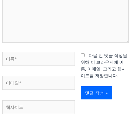
입
력
하
세
요...
이
다음 번 댓글 작성을
름
위해 이 브라우저에 이
*
름, 이메일, 그리고 웹사
이트를 저장합니다.
이
메
일
*
웹
사
이
트