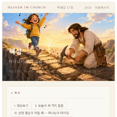
역대상 17장
Heaven In Church
2026 · 더원메시지
역대상 17장
역대상 17장
핵심
하나님이 먼저 집을 지으신다
헤븐인교회 · Heaven In Church · 창원시 마산회원구 · 2026년 6월 5일 (금)
목차
I. 영상보기
II. 오늘의 세 가지 질문
III. 선한 열심이 막힐 때 — 하나님의 타이밍