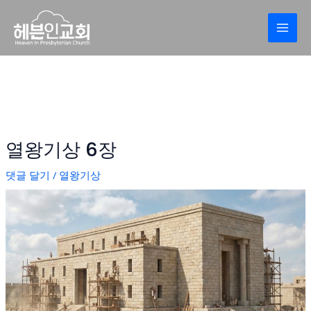
콘
Post
MAI
텐
navigation
MEN
츠
로
건
너
뛰
기
열왕기상 6장
댓글 달기
/
열왕기상