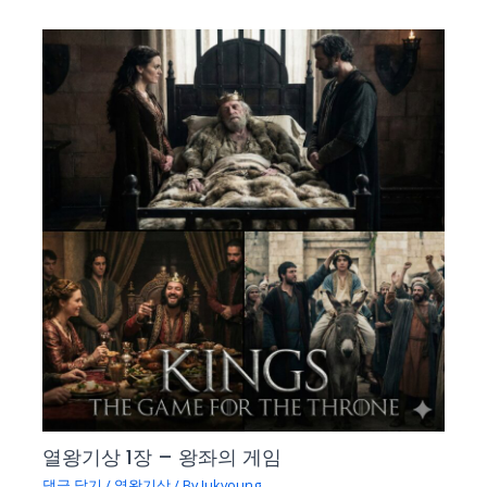
열왕기상 1장 – 왕좌의 게임
댓글 달기
/
열왕기상
/ By
Jukyoung