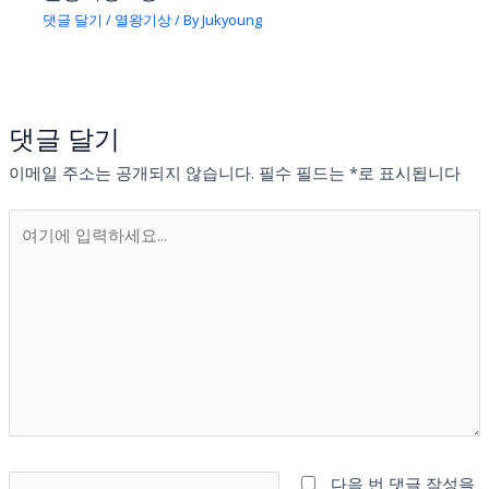
댓글 달기
/
열왕기상
/ By
Jukyoung
댓글 달기
이메일 주소는 공개되지 않습니다.
필수 필드는
*
로 표시됩니다
여
기
에
입
력
하
세
요...
이
다음 번 댓글 작성을