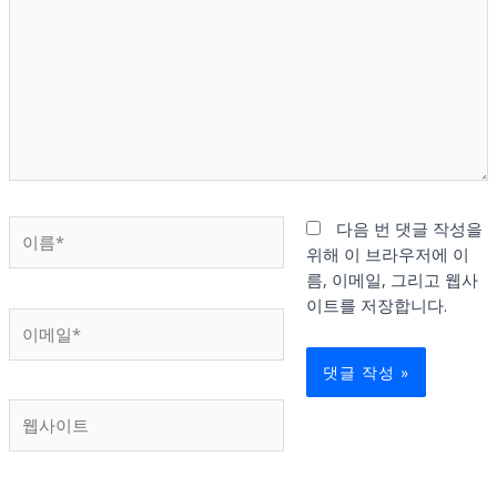
에
입
력
하
세
요...
이
다음 번 댓글 작성을
름
위해 이 브라우저에 이
*
름, 이메일, 그리고 웹사
이트를 저장합니다.
이
메
일
*
웹
사
이
트