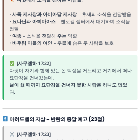
•
사독 제사장과 아비아달 제사장
– 후새의 소식을 전달받음
•
요나단과 아히마아스
– 엔로겔 샘터에서 대기하며 소식을
전달
•
여종
– 소식을 전달해 주는 역할
•
바후림 마을의 여인
– 우물에 숨은 두 사람을 보호
[사무엘하 17:22]
다윗이 자기와 함께 있는 온 백성을 거느리고 거기에서 떠나
요단강을 건너갔는데,
날이 샜 때까지 요단강을 건너지 못한 사람은 하나도 없었
다.
아히도벨의 자살 – 반란의 종말 예고 (23절)
[사무엘하 17:23]