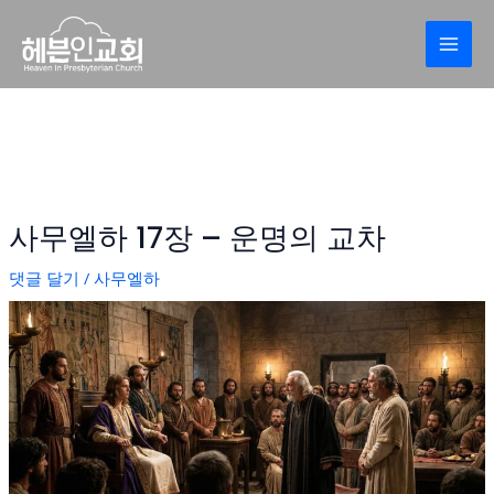
콘
Post
MAI
텐
navigation
MEN
츠
로
건
너
뛰
기
사무엘하 17장 – 운명의 교차
댓글 달기
/
사무엘하