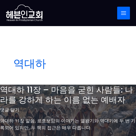
콘
Post
MAI
텐
pagination
MEN
츠
로
건
너
뛰
기
역대하
역대하 11장 – 마음을 굳힌 사람들: 나
라를 강하게 하는 이름 없는 예배자
댓글 달기
역대하 11장 말씀, 르호보암의 이야기는 열왕기와 역대기에 두 번 기
록되어 있지만, 두 책의 접근은 매우 다릅니다.