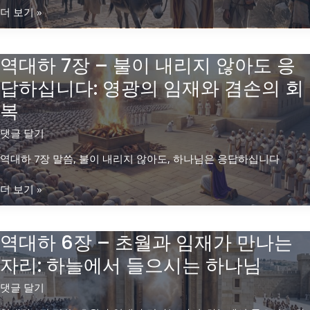
역
더 보기 »
대
하
역대하 7장 – 불이 내리지 않아도 응
11
장
답하십니다: 영광의 임재와 겸손의 회
–
복
마
음
댓글 달기
을
굳
역대하 7장 말씀, 불이 내리지 않아도, 하나님은 응답하십니다
힌
사
역
더 보기 »
람
대
들:
하
나
역대하 6장 – 초월과 임재가 만나는
7
라
장
자리: 하늘에서 들으시는 하나님
를
–
강
불
댓글 달기
하
이