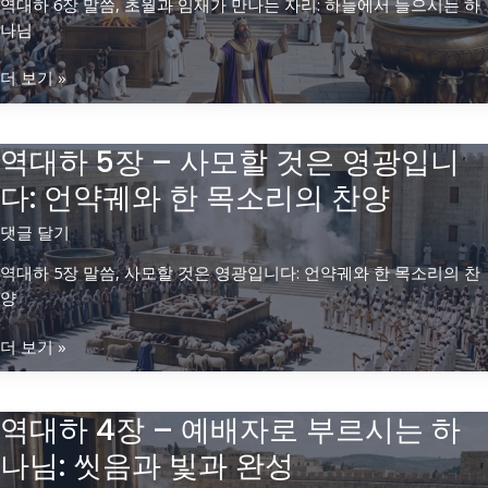
역대하 6장 말씀, 초월과 임재가 만나는 자리: 하늘에서 들으시는 하
게
내
나님
하
리
는
지
역
더 보기 »
이
않
대
름
아
하
없
도
역대하 5장 – 사모할 것은 영광입니
6
는
응
장
예
답
다: 언약궤와 한 목소리의 찬양
–
배
하
초
자
댓글 달기
십
월
니
역대하 5장 말씀, 사모할 것은 영광입니다: 언약궤와 한 목소리의 찬
과
다:
양
임
영
재
광
역
더 보기 »
가
의
대
만
임
하
나
재
역대하 4장 – 예배자로 부르시는 하
5
는
와
장
자
나님: 씻음과 빛과 완성
겸
–
리:
손