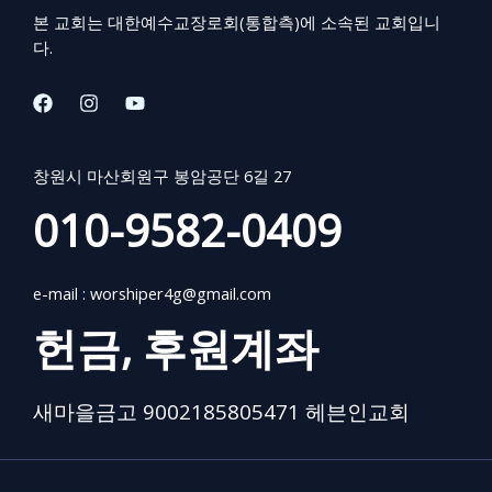
님:
양
본 교회는 대한예수교장로회(통합측)에 소속된 교회입니
씻
다.
음
과
빛
과
완
창원시 마산회원구 봉암공단 6길 27
성
010-9582-0409
e-mail :
worshiper4g@gmail.com
헌금, 후원계좌
새마을금고 9002185805471 헤븐인교회