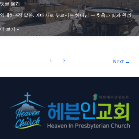
사
댓글 달기
하
의
모
늘
회
역대하 4장 말씀, 예배자로 부르시는 하나님 — 씻음과 빛과 완성
할
에
복
것
서
역
더 보기 »
은
들
대
영
으
하
광
시
4
입
는
장
니
1
2
Next
→
하
–
다:
나
예
언
님
배
약
자
궤
로
와
부
한
르
목
시
소
는
리
하
의
나
찬