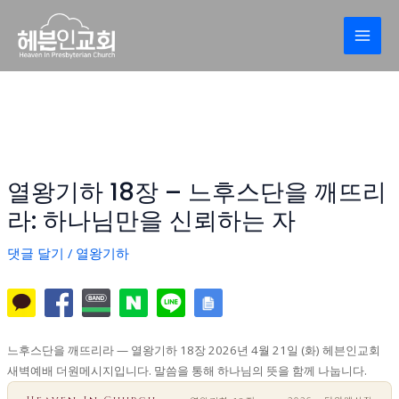
콘
Post
MAI
텐
navigation
MEN
츠
로
건
너
뛰
기
열왕기하 18장 – 느후스단을 깨뜨리
라: 하나님만을 신뢰하는 자
댓글 달기
/
열왕기하
느후스단을 깨뜨리라 — 열왕기하 18장 2026년 4월 21일 (화) 헤븐인교회
새벽예배 더원메시지입니다. 말씀을 통해 하나님의 뜻을 함께 나눕니다.