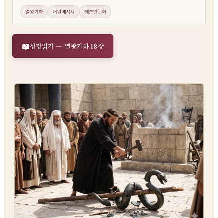
열왕기하
더원메시지
헤븐인교회
성경읽기 — 열왕기하 18장