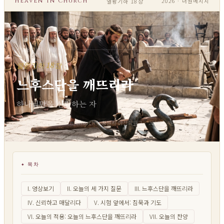
열왕기하 18장
Heaven In Church
2026 · 더원메시지
열왕기하 18장
열왕기하 18장
느후스단을 깨뜨리라
하나님만을 신뢰하는 자
헤븐인교회 · Heaven In Church · 창원시 마산회원구 · 2026년 4월 21일 (화)
목차
I. 영상보기
II. 오늘의 세 가지 질문
III. 느후스단을 깨뜨리라
IV. 신뢰하고 매달리다
V. 시험 앞에서: 침묵과 기도
VI. 오늘의 적용: 오늘의 느후스단을 깨뜨리라
VII. 오늘의 찬양