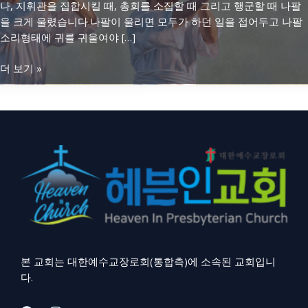
나, 지휘관을 집합시킬 때, 총회를 소집할 때 그리고 행군할 때 나팔
을 크게 울렸습니다.나팔이 울리면 모두가 하던 일을 접어두고 나팔
소리형태에 귀를 귀울여야 […]
나
더 보기 »
팔
을
불
어
라
(민
수
기
10
장)
본 교회는 대한예수교장로회(통합측)에 소속된 교회입니
다.