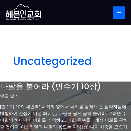
콘
MAI
텐
MEN
츠
로
건
너
뛰
기
Uncategorized
나팔을 불어라 (민수기 10장)
댓글 달기
[민수기 10:9, 새번역] 너희의 땅에서 너희를 공격해 온 침략자들에
대항하여 전쟁에 나설 때에는, 나팔을 짧게 급히 불어라. 그러면 주
너희의 하나님이 너희를 기억하고, 너희 원수들에게서 너희를 구해
줄 것이다. 이스라엘의 나팔의 용도는 다양했습니다.회중을 모으거